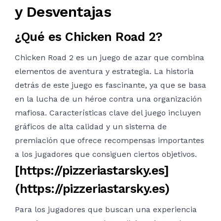
y Desventajas
¿Qué es Chicken Road 2?
Chicken Road 2 es un juego de azar que combina
elementos de aventura y estrategia. La historia
detrás de este juego es fascinante, ya que se basa
en la lucha de un héroe contra una organización
mafiosa. Características clave del juego incluyen
gráficos de alta calidad y un sistema de
premiación que ofrece recompensas importantes
a los jugadores que consiguen ciertos objetivos.
[https://pizzeriastarsky.es]
(https://pizzeriastarsky.es)
Para los jugadores que buscan una experiencia