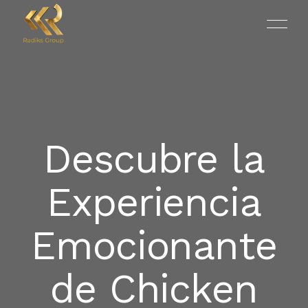
Descubre la
WHO WE ARE
RADIKS FOOD & COMMODITY
SUSTAINABILITY
HOME
Experiencia
OUR STORY
RADIKS GOLD REFINERY
QUALITY AND EFFICIENCY STANDARDS
ABOUT US
Emocionante
RADIKS JEWELLERY
CAREER
OUR ENTITIES
FINANCIAL SERVICE
de Chicken
FAQ
RADIKS WORLD TRAVEL