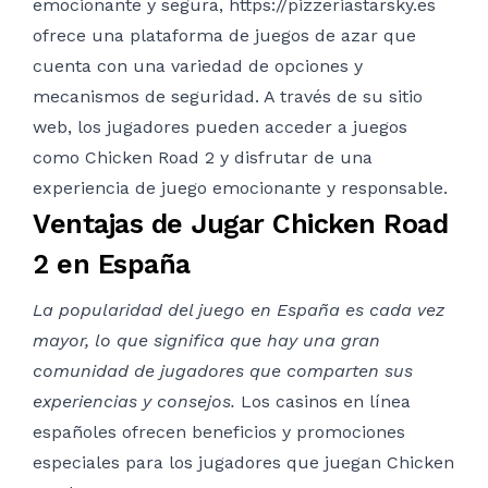
emocionante y segura,
https://pizzeriastarsky.es
ofrece una plataforma de juegos de azar que
cuenta con una variedad de opciones y
mecanismos de seguridad. A través de su sitio
web, los jugadores pueden acceder a juegos
como Chicken Road 2 y disfrutar de una
experiencia de juego emocionante y responsable.
Ventajas de Jugar Chicken Road
2 en España
La popularidad del juego en España es cada vez
mayor, lo que significa que hay una gran
comunidad de jugadores que comparten sus
experiencias y consejos.
Los casinos en línea
españoles ofrecen beneficios y promociones
especiales para los jugadores que juegan Chicken