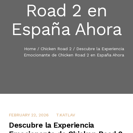
Road 2 en
BLOG
RADIKS MEDIA
España Ahora
SOCIAL RESPONSIBILITY
RADIKS FISH TRADE
CONTACT US
Home
/
Chicken Road 2
/
Descubre la Experiencia
Emocionante de Chicken Road 2 en España Ahora
ENGLISH
FEBRUARY 21, 2026
FEBRUARY 22, 2026
T.KATLAV
Descubre la Experiencia