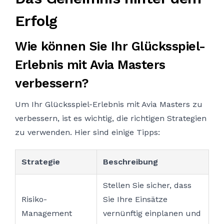
Erfolg
Wie können Sie Ihr Glücksspiel-
Erlebnis mit Avia Masters
verbessern?
Um Ihr Glücksspiel-Erlebnis mit Avia Masters zu
verbessern, ist es wichtig, die richtigen Strategien
zu verwenden. Hier sind einige Tipps:
Strategie
Beschreibung
Stellen Sie sicher, dass
Risiko-
Sie Ihre Einsätze
Management
vernünftig einplanen und