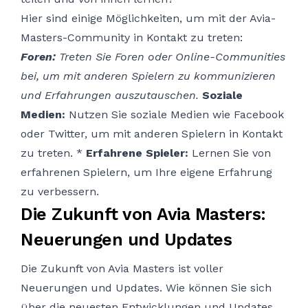
Hier sind einige Möglichkeiten, um mit der Avia-
Masters-Community in Kontakt zu treten:
Foren:
Treten Sie Foren oder Online-Communities
bei, um mit anderen Spielern zu kommunizieren
und Erfahrungen auszutauschen.
Soziale
Medien:
Nutzen Sie soziale Medien wie Facebook
oder Twitter, um mit anderen Spielern in Kontakt
zu treten. *
Erfahrene Spieler:
Lernen Sie von
erfahrenen Spielern, um Ihre eigene Erfahrung
zu verbessern.
Die Zukunft von Avia Masters:
Neuerungen und Updates
Die Zukunft von Avia Masters ist voller
Neuerungen und Updates. Wie können Sie sich
über die neuesten Entwicklungen und Updates