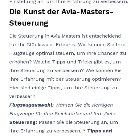
Einstellung an, um Ihre Erfahrung zu verbessern.
Die Kunst der Avia-Masters-
Steuerung
Die Steuerung in Avia Masters ist entscheidend
für Ihr Glücksspiel-Erlebnis. Wie können Sie Ihre
Flugzeuge optimal steuern, um Ihre Chancen zu
erhöhen? Welche Tipps und Tricks gibt es, um
Ihre Steuerung zu verbessern? Wie können Sie
Ihre Erfahrung mit der Steuerung optimieren?
Hier sind einige Tipps, um Ihre Steuerung zu
verbessern:
Flugzeugauswahl:
Wählen Sie die richtigen
Flugzeuge für Ihre Spielstärke und Ihre Ziele.
Steuerung:
Passen Sie die Steuerung an, um
Ihre Erfahrung zu verbessern. *
Tipps und