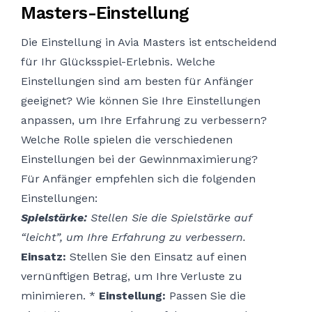
Masters-Einstellung
Die Einstellung in Avia Masters ist entscheidend
für Ihr Glücksspiel-Erlebnis. Welche
Einstellungen sind am besten für Anfänger
geeignet? Wie können Sie Ihre Einstellungen
anpassen, um Ihre Erfahrung zu verbessern?
Welche Rolle spielen die verschiedenen
Einstellungen bei der Gewinnmaximierung?
Für Anfänger empfehlen sich die folgenden
Einstellungen:
Spielstärke:
Stellen Sie die Spielstärke auf
“leicht”, um Ihre Erfahrung zu verbessern.
Einsatz:
Stellen Sie den Einsatz auf einen
vernünftigen Betrag, um Ihre Verluste zu
minimieren. *
Einstellung:
Passen Sie die