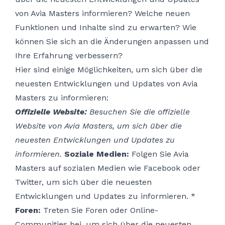
von Avia Masters informieren? Welche neuen
Funktionen und Inhalte sind zu erwarten? Wie
können Sie sich an die Änderungen anpassen und
Ihre Erfahrung verbessern?
Hier sind einige Möglichkeiten, um sich über die
neuesten Entwicklungen und Updates von Avia
Masters zu informieren:
Offizielle Website:
Besuchen Sie die offizielle
Website von Avia Masters, um sich über die
neuesten Entwicklungen und Updates zu
informieren.
Soziale Medien:
Folgen Sie Avia
Masters auf sozialen Medien wie Facebook oder
Twitter, um sich über die neuesten
Entwicklungen und Updates zu informieren. *
Foren:
Treten Sie Foren oder Online-
Communities bei, um sich über die neuesten