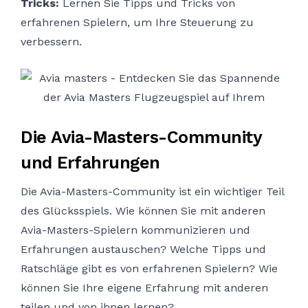
Tricks:
Lernen Sie Tipps und Tricks von
erfahrenen Spielern, um Ihre Steuerung zu
verbessern.
Die Avia-Masters-Community
und Erfahrungen
Die Avia-Masters-Community ist ein wichtiger Teil
des Glücksspiels. Wie können Sie mit anderen
Avia-Masters-Spielern kommunizieren und
Erfahrungen austauschen? Welche Tipps und
Ratschläge gibt es von erfahrenen Spielern? Wie
können Sie Ihre eigene Erfahrung mit anderen
teilen und von ihnen lernen?