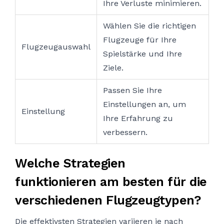
Ihre Verluste minimieren.
Wählen Sie die richtigen
Flugzeuge für Ihre
Flugzeugauswahl
Spielstärke und Ihre
Ziele.
Passen Sie Ihre
Einstellungen an, um
Einstellung
Ihre Erfahrung zu
verbessern.
Welche Strategien
funktionieren am besten für die
verschiedenen Flugzeugtypen?
Die effektivsten Strategien variieren je nach