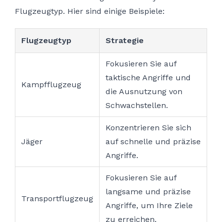
Flugzeugtyp. Hier sind einige Beispiele:
Flugzeugtyp
Strategie
Fokusieren Sie auf
taktische Angriffe und
Kampfflugzeug
die Ausnutzung von
Schwachstellen.
Konzentrieren Sie sich
Jäger
auf schnelle und präzise
Angriffe.
Fokusieren Sie auf
langsame und präzise
Transportflugzeug
Angriffe, um Ihre Ziele
zu erreichen.