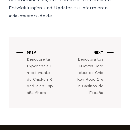
Entwicklungen und Updates zu informieren.
avia-masters-de.de
PREV
NEXT
Descubre la
Descubra los
Experiencia E
Nuevos Secr
mocionante
etos de Chic
de Chicken R
ken Road 2 e
oad 2 en Esp
n Casinos de
aña Ahora
España