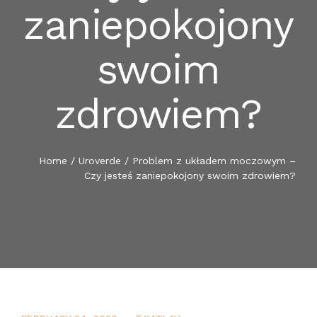
zaniepokojony
BLOG
RADIKS MEDIA
swoim
SOCIAL RESPONSIBILITY
RADIKS FISH TRADE
zdrowiem?
CONTACT US
ENGLISH
Home
/
Uroverde
/
Problem z układem moczowym –
Czy jesteś zaniepokojony swoim zdrowiem?