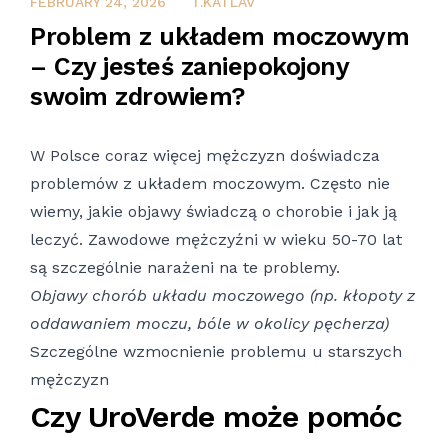
FEBRUARY 24, 2026
FEBRUARY 24, 2026
T.KATLAV
Problem z układem moczowym
– Czy jesteś zaniepokojony
swoim zdrowiem?
W Polsce coraz więcej mężczyzn doświadcza
problemów z układem moczowym. Często nie
wiemy, jakie objawy świadczą o chorobie i jak ją
leczyć. Zawodowe mężczyźni w wieku 50-70 lat
są szczególnie narażeni na te problemy.
Objawy chorób układu moczowego (np. kłopoty z
oddawaniem moczu, bóle w okolicy pęcherza)
Szczególne wzmocnienie problemu u starszych
mężczyzn
Czy UroVerde może pomóc