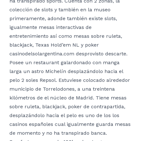
ha transpirado sports. Cuenta con 2 zonas, la
colección de slots y también en la museo
primeramente, adonde también existe slots,
igualmente mesas interactivas de
entretenimiento así­ como mesas sobre ruleta,
blackjack, Texas Hold’em NL y poker
casinodelsolargentina.com
desprovisto descarte.
Posee un restaurant galardonado con manga
larga un astro Michelín desplazándolo hacia el
pelo 2 soles Repsol. Estuviese colocado alrededor
municipio de Torrelodones, a una treintena
kilómetros de el núcleo de Madrid. Tiene mesas
sobre ruleta, blackjack, poker de contrapartida,
desplazándolo hacia el pelo es uno de los los
casinos españoles cual igualmente guarda mesas
de momento y no ha transpirado banca.