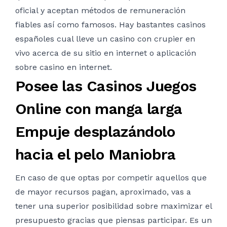
oficial y aceptan métodos de remuneración
fiables así­ como famosos. Hay bastantes casinos
españoles cual lleve un casino con crupier en
vivo acerca de su sitio en internet o aplicación
sobre casino en internet.
Posee las Casinos Juegos
Online con manga larga
Empuje desplazándolo
hacia el pelo Maniobra
En caso de que optas por competir aquellos que
de mayor recursos pagan, aproximado, vas a
tener una superior posibilidad sobre maximizar el
presupuesto gracias que piensas participar. Es un